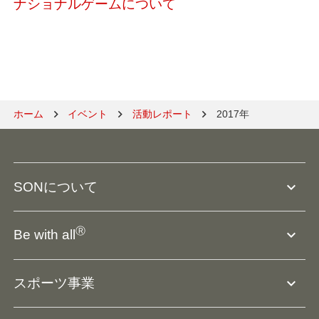
ナショナルゲームについて
ホーム
イベント
活動レポート
2017年
expand_more
SONについて
SO組織について
Ⓡ
expand_more
Be with all
SOの沿革・歴史
Ⓡ
Be with all
事業
expand_more
スポーツ事業
役員等一覧
アスリートアンバサダー
団体概要