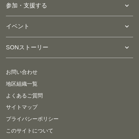
大会･競技会について
expand_more
参加・支援する
ドリームサポーター・関連団体
Ⓡ
ユニファイドスポーツ
アスリートとして参加
リソースページ
expand_more
イベント
ユニファイドスクール
ボランティアとして参加
コーチ育成
活動レポート
expand_more
SONストーリー
コーチとして参加
HAP/ハップ
イベント予定表
寄付・協賛する
ニュース
ALPs/アルプス
ナショナルゲームについて
お問い合わせ
メディア
地区組織一覧
よくあるご質問
サイトマップ
プライバシーポリシー
このサイトについて