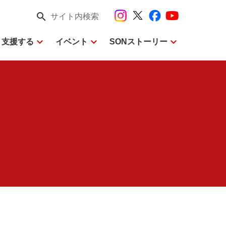
search
サイト内検索
expand_more
expand_more
expand_more
・支援する
イベント
SONストーリー