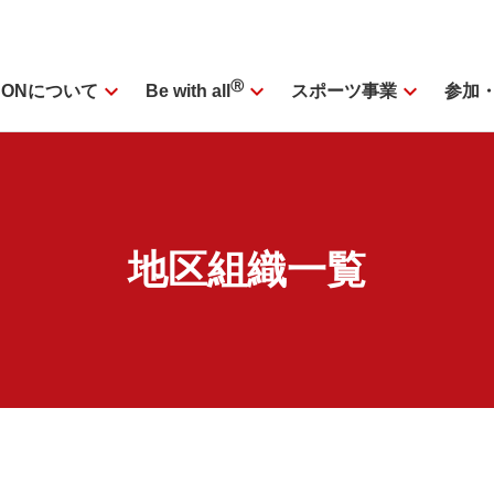
expand_more
Ⓡ
expand_more
expand_more
SONについて
スポーツ事業
参加
Be with all
地区組織一覧