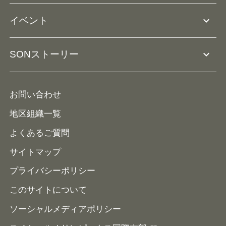
アスリートとして参加
リソースページ
expand_more
イベント
ユニファイドスクール
ボランティアとして参加
コーチ育成
活動レポート
expand_more
SONストーリー
コーチとして参加
HAP/ハップ
イベント予定表
寄付・協賛する
ニュース
ALPs/アルプス
ナショナルゲームについて
お問い合わせ
メディア
地区組織一覧
よくあるご質問
サイトマップ
プライバシーポリシー
このサイトについて
ソーシャルメディアポリシー