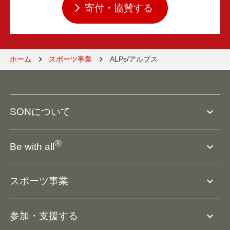
寄付・協賛する
ホーム
スポーツ事業
ALPs/アルプス
expand_more
SONについて
SO組織について
Ⓡ
expand_more
Be with all
SOの沿革・歴史
Ⓡ
Be with all
事業
expand_more
スポーツ事業
役員等一覧
アスリートアンバサダー
団体概要
大会･競技会について
expand_more
参加・支援する
ドリームサポーター・関連団体
Ⓡ
ユニファイドスポーツ