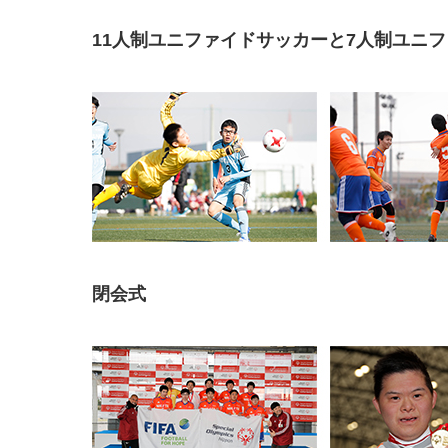
11人制ユニファイドサッカーと7人制ユニ
閉会式