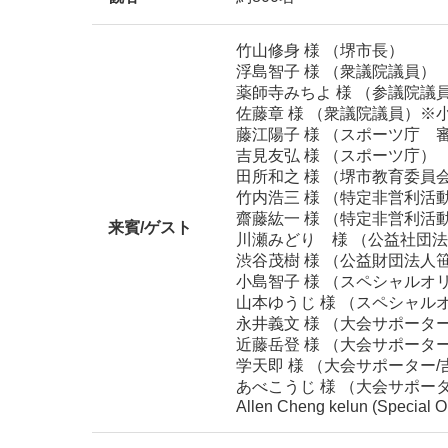
竹山修身 様 （堺市長）
浮島智子 様 （衆議院議員）
薬師寺みちよ 様 （参議院議
佐藤章 様 （衆議院議員）※
藤江陽子 様 （スポーツ庁 
吉見友弘 様 （スポーツ庁）
田所和之 様 （堺市教育委員
竹内浩三 様 （特定非営利
齋藤紘一 様 （特定非営利
来賓/ゲスト
川瀬みどり 様 （公益社団法
渋谷茂樹 様 （公益財団法人
小島智子 様 （スペシャル
山本ゆうじ 様 （スペシャ
永井義文 様 （大会サポータ
近藤岳登 様 （大会サポータ
学天即 様 （大会サポーター
あべこうじ 様 （大会サポー
Allen Cheng kelun (Special O