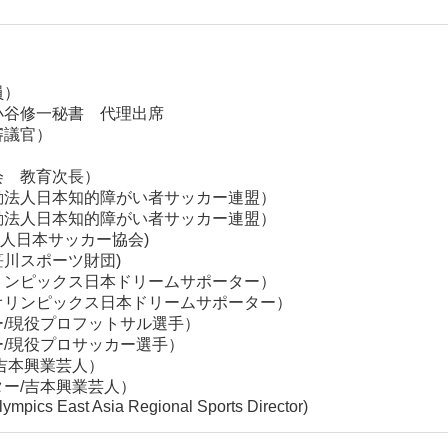
員）
小谷修一秘書 代理出席
審議官）
会 教育次長）
活動法人日本知的障がい者サッカー連盟）
活動法人日本知的障がい者サッカー連盟）
人日本サッカー協会)
笹川スポーツ財団)
オリンピックス日本ドリームサポーター）
ルオリンピックス日本ドリームサポーター）
ー/現役プロフットサル選手）
ー/現役プロサッカー選手）
/吉本興業芸人）
ター/吉本興業芸人）
lympics East Asia Regional Sports Director)