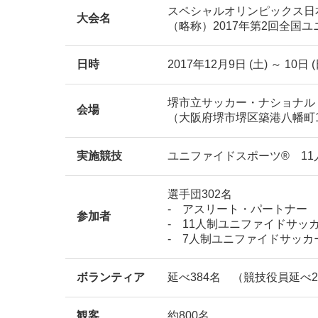
スペシャルオリンピックス日本
大会名
（略称）2017年第2回全国
日時
2017年12月9日 (土) ～ 10日 
堺市立サッカー・ナショナルト
会場
（大阪府堺市堺区築港八幡町1
実施競技
ユニファイドスポーツ® 11
選手団302名
- アスリート・パートナー 2
参加者
- 11人制ユニファイドサッカ
- 7人制ユニファイドサッカー
ボランティア
延べ384名 （競技役員延べ
観客
約800名