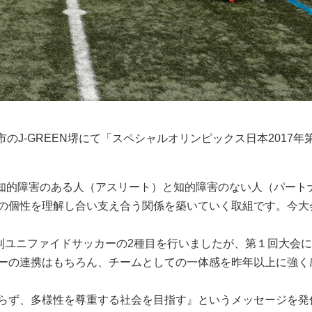
府堺市のJ-GREEN堺にて「スペシャルオリンピックス日本2017年
ts®）は、知的障害のある人（アスリート）と知的障害のない人（パー
の個性を理解し合い支え合う関係を築いていく取組です。今大会
人制ユニファイドサッカーの2種目を行いましたが、第１回大会
ーの連携はもちろん、チームとしての一体感を昨年以上に強く
らず、多様性を尊重する社会を目指す』というメッセージを発