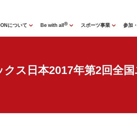
expand_more
Ⓡ
expand_more
expand_more
SONについて
スポーツ事業
参加
Be with all
クス日本2017年第2回全