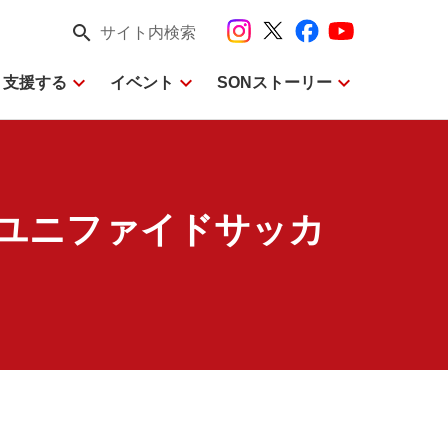
search
サイト内検索
expand_more
expand_more
expand_more
・支援する
イベント
SONストーリー
国ユニファイドサッカ