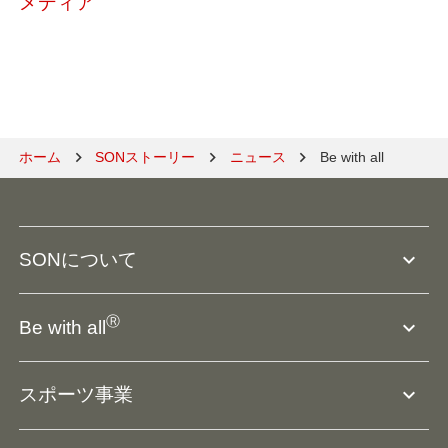
メディア
ホーム
SONストーリー
ニュース
Be with all
expand_more
SONについて
SO組織について
Ⓡ
expand_more
Be with all
SOの沿革・歴史
Ⓡ
Be with all
事業
expand_more
スポーツ事業
役員等一覧
アスリートアンバサダー
団体概要
大会･競技会について