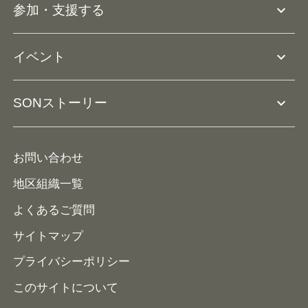
expand_more
参加・支援する
ドリームサポーター・関連団体
Ⓡ
ユニファイドスポーツ
アスリートとして参加
リソースページ
expand_more
イベント
ユニファイドスクール
ボランティアとして参加
コーチ育成
活動レポート
expand_more
SONストーリー
コーチとして参加
HAP/ハップ
イベント予定表
寄付・協賛する
ニュース
ALPs/アルプス
ナショナルゲームについて
お問い合わせ
メディア
地区組織一覧
よくあるご質問
サイトマップ
プライバシーポリシー
このサイトについて