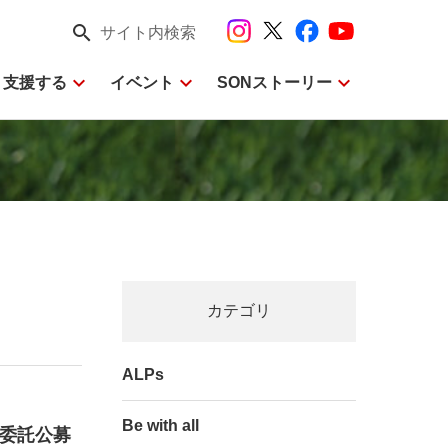
search
サイト内検索
expand_more
expand_more
expand_more
・支援する
イベント
SONストーリー
カテゴリ
ALPs
Be with all
務委託公募