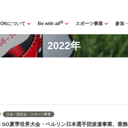
expand_more
Ⓡ
expand_more
expand_more
SONについて
スポーツ事業
参加
Be with all
2022年
7
大会・競技会・スポーツ事業
3年 SO夏季世界大会・ベルリン日本選手団派遣事業、業