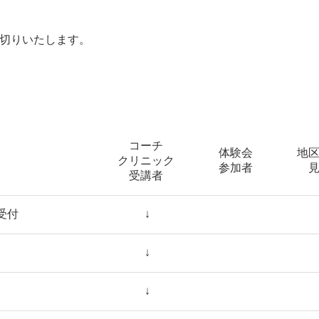
室可能）
りいたします。
コーチ
体験会
地
クリニック
参加者
受講者
受付
↓
↓
↓