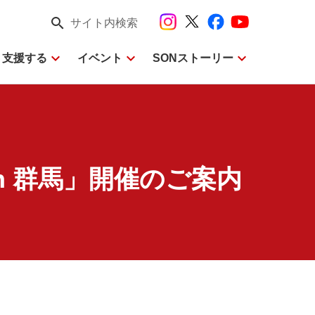
search
サイト内検索
expand_more
expand_more
expand_more
・支援する
イベント
SONストーリー
n 群馬」開催のご案内