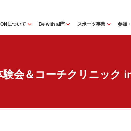
expand_more
Ⓡ
expand_more
expand_more
SONについて
スポーツ事業
参加
Be with all
験会＆コーチクリニック i