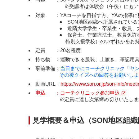
※受講者は体験会（午後）にもアシスタ
対象 ：YAコーチを目指す方、YAの指導に
● SON地区組織へ所属されている方
● 近隣大学学生・卒業生・教員、大学
● 保育士、作業療法士、教員免許状（
特別支援学校）のいずれかをお持
定員 ：20名程度
持ち物 ：運動できる服装、上履き、筆記用
事前準備：
当日までにコーチクリニック「ヤ
その後クイズへの回答をお願いしま
動画URL：
https://www.son.or.jp/son-info/meet
申込 ：
コーチクリニック参加申込
※定員に達し次第締め切りいたしま
見学概要＆申込（SON地区組