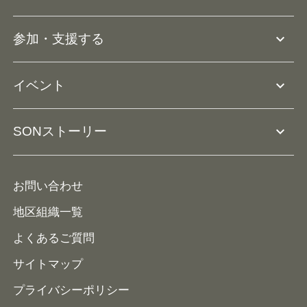
アスリートアンバサダー
団体概要
大会･競技会について
expand_more
参加・支援する
ドリームサポーター・関連団体
Ⓡ
ユニファイドスポーツ
アスリートとして参加
リソースページ
expand_more
イベント
ユニファイドスクール
ボランティアとして参加
コーチ育成
活動レポート
expand_more
SONストーリー
コーチとして参加
HAP/ハップ
イベント予定表
寄付・協賛する
ニュース
ALPs/アルプス
ナショナルゲームについて
お問い合わせ
メディア
地区組織一覧
よくあるご質問
サイトマップ
プライバシーポリシー