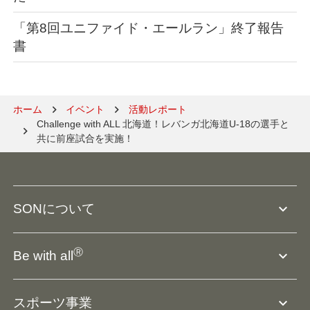
「第8回ユニファイド・エールラン」終了報告
書
ホーム
イベント
活動レポート
Challenge with ALL 北海道！レバンガ北海道U-18の選手と
共に前座試合を実施！
expand_more
SONについて
SO組織について
Ⓡ
expand_more
Be with all
SOの沿革・歴史
Ⓡ
Be with all
事業
expand_more
スポーツ事業
役員等一覧