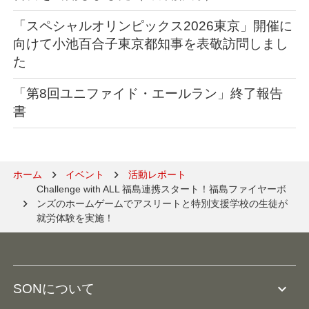
「スペシャルオリンピックス2026東京」開催に
向けて小池百合子東京都知事を表敬訪問しまし
た
「第8回ユニファイド・エールラン」終了報告
書
ホーム
イベント
活動レポート
Challenge with ALL 福島連携スタート！福島ファイヤーボ
ンズのホームゲームでアスリートと特別支援学校の生徒が
就労体験を実施！
expand_more
SONについて