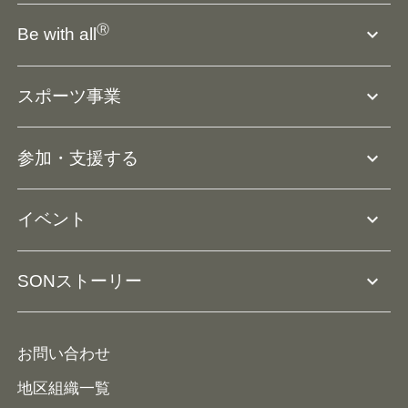
SO組織について
Ⓡ
expand_more
Be with all
SOの沿革・歴史
Ⓡ
Be with all
事業
expand_more
スポーツ事業
役員等一覧
アスリートアンバサダー
団体概要
大会･競技会について
expand_more
参加・支援する
ドリームサポーター・関連団体
Ⓡ
ユニファイドスポーツ
アスリートとして参加
リソースページ
expand_more
イベント
ユニファイドスクール
ボランティアとして参加
コーチ育成
活動レポート
expand_more
SONストーリー
コーチとして参加
HAP/ハップ
イベント予定表
寄付・協賛する
ニュース
ALPs/アルプス
ナショナルゲームについて
お問い合わせ
メディア
地区組織一覧