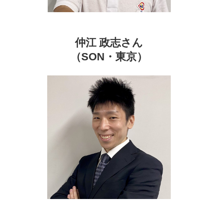
仲江 政志
さん
（SON・東京）