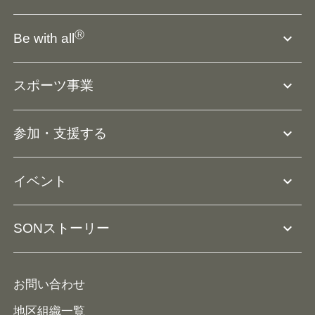
SO組織について
Ⓡ
expand_more
Be with all
SOの沿革・歴史
Ⓡ
Be with all
事業
expand_more
スポーツ事業
役員等一覧
アスリートアンバサダー
団体概要
大会･競技会について
expand_more
参加・支援する
ドリームサポーター・関連団体
Ⓡ
ユニファイドスポーツ
アスリートとして参加
リソースページ
expand_more
イベント
ユニファイドスクール
ボランティアとして参加
コーチ育成
活動レポート
expand_more
SONストーリー
コーチとして参加
HAP/ハップ
イベント予定表
寄付・協賛する
ニュース
ALPs/アルプス
ナショナルゲームについて
お問い合わせ
メディア
地区組織一覧