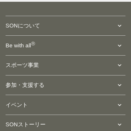
expand_more
SONについて
SO組織について
Ⓡ
expand_more
Be with all
SOの沿革・歴史
Ⓡ
Be with all
事業
expand_more
スポーツ事業
役員等一覧
アスリートアンバサダー
団体概要
大会･競技会について
expand_more
参加・支援する
ドリームサポーター・関連団体
Ⓡ
ユニファイドスポーツ
アスリートとして参加
リソースページ
expand_more
イベント
ユニファイドスクール
ボランティアとして参加
コーチ育成
活動レポート
expand_more
SONストーリー
コーチとして参加
HAP/ハップ