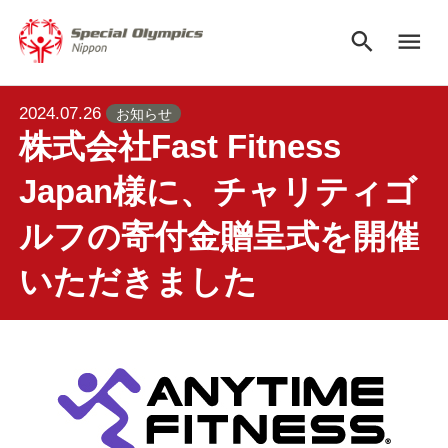
search
menu
2024.07.26
お知らせ
株式会社Fast Fitness
Japan様に、チャリティゴ
ルフの寄付金贈呈式を開催
いただきました