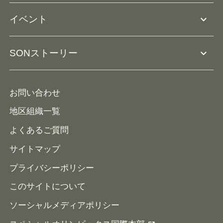
アスリートとして参加
リソースページ
expand_more
イベント
ユニファイドスクール
ボランティアとして参加
コーチ育成
活動レポート
expand_more
SONストーリー
コーチとして参加
HAP/ハップ
イベント予定表
寄付・協賛する
ニュース
ALPs/アルプス
ナショナルゲームについて
お問い合わせ
メディア
地区組織一覧
よくあるご質問
サイトマップ
プライバシーポリシー
このサイトについて
ソーシャルメディアポリシー