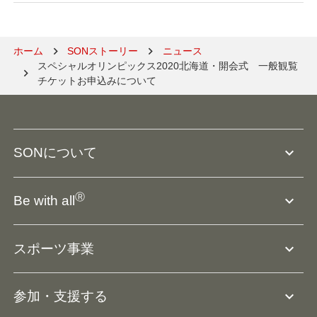
ホーム
SONストーリー
ニュース
スペシャルオリンピックス2020北海道・開会式　一般観覧
チケットお申込みについて
expand_more
SONについて
SO組織について
Ⓡ
expand_more
Be with all
SOの沿革・歴史
Ⓡ
Be with all
事業
expand_more
スポーツ事業
役員等一覧
アスリートアンバサダー
団体概要
大会･競技会について
expand_more
参加・支援する
ドリームサポーター・関連団体
Ⓡ
ユニファイドスポーツ