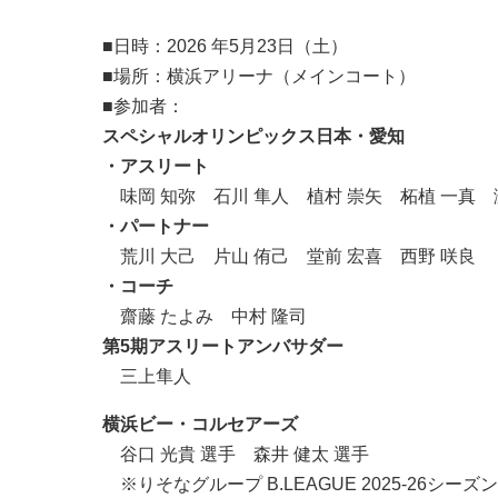
■日時：2026 年5月23日（土）
■場所：横浜アリーナ（メインコート）
■参加者：
スペシャルオリンピックス日本・愛知
・アスリート
味岡 知弥 石川 隼人 植村 崇矢 柘植 一真 
・パートナー
荒川 大己 片山 侑己 堂前 宏喜 西野 咲良
・コーチ
齋藤 たよみ 中村 隆司
第5期アスリートアンバサダー
三上隼人
横浜ビー・コルセアーズ
谷口 光貴 選手 森井 健太 選手
※りそなグループ B.LEAGUE 2025-26シ