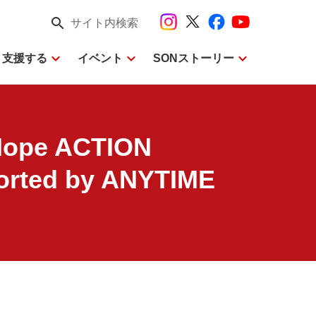
search
サイト内検索
expand_more
expand_more
expand_more
・支援する
イベント
SONストーリー
ope ACTION
rted by ANYTIME