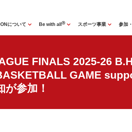
expand_more
Ⓡ
expand_more
expand_more
SONについて
スポーツ事業
参加
Be with all
E FINALS 2025-26 B.H
BASKETBALL GAME suppo
愛知が参加！