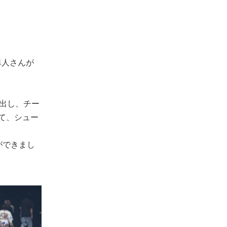
隼人さんが
出し、チー
て、シュー
ができまし