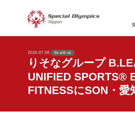
2026.07.08
Be with all
りそなグループ B.LEAGU
UNIFIED SPORTS®︎ 
FITNESSにSON・