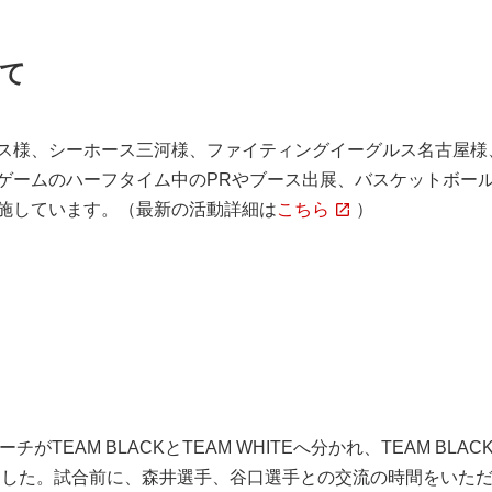
いて
ックス様、シーホース三河様、ファイティングイーグルス名古屋
ゲームのハーフタイム中のPRやブース出展、バスケットボー
施しています。（最新の活動詳細は
こちら
）
TEAM BLACKとTEAM WHITEへ分かれ、TEAM BLA
だきました。試合前に、森井選手、谷口選手との交流の時間をいた