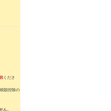
担
くださ
び税額控除の
せん。