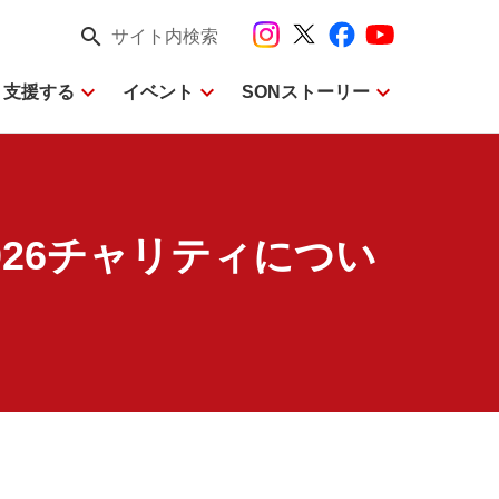
search
サイト内検索
expand_more
expand_more
expand_more
・支援する
イベント
SONストーリー
26チャリティについ