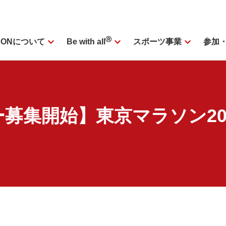
expand_more
Ⓡ
expand_more
expand_more
SONについて
スポーツ事業
参加
Be with all
募集開始】東京マラソン20