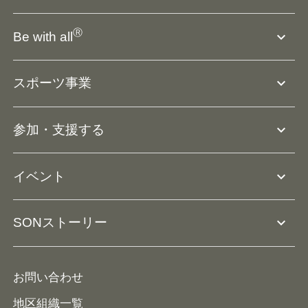
SO組織について
Ⓡ
expand_more
Be with all
SOの沿革・歴史
Ⓡ
Be with all
事業
expand_more
スポーツ事業
役員等一覧
アスリートアンバサダー
団体概要
大会･競技会について
expand_more
参加・支援する
ドリームサポーター・関連団体
Ⓡ
ユニファイドスポーツ
アスリートとして参加
リソースページ
expand_more
イベント
ユニファイドスクール
ボランティアとして参加
コーチ育成
活動レポート
expand_more
SONストーリー
コーチとして参加
HAP/ハップ
イベント予定表
寄付・協賛する
ニュース
ALPs/アルプス
ナショナルゲームについて
お問い合わせ
メディア
地区組織一覧