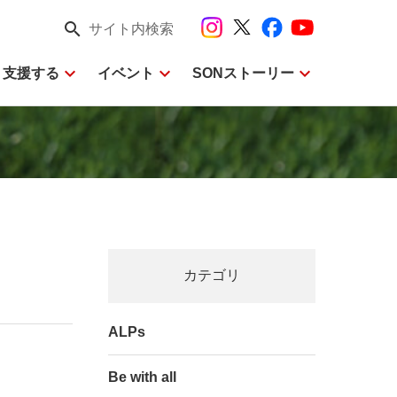
search
サイト内検索
expand_more
expand_more
expand_more
・支援する
イベント
SONストーリー
カテゴリ
ALPs
Be with all