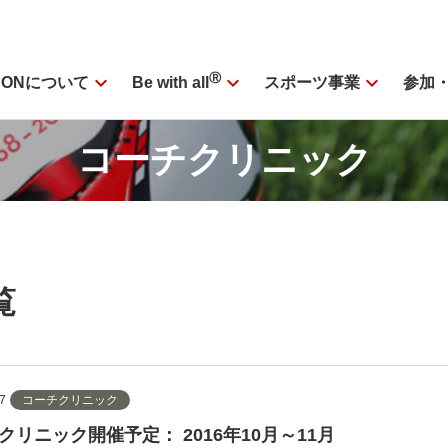
expand_more
Ⓡ
expand_more
expand_more
SONについて
スポーツ事業
参加
Be with all
コーチクリニック
覧
7
コーチクリニック
クリニック開催予定： 2016年10月～11月