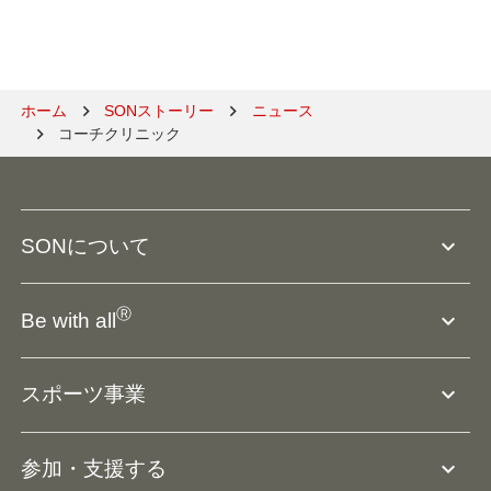
ホーム
SONストーリー
ニュース
コーチクリニック
expand_more
SONについて
SO組織について
Ⓡ
expand_more
Be with all
SOの沿革・歴史
Ⓡ
Be with all
事業
expand_more
スポーツ事業
役員等一覧
アスリートアンバサダー
団体概要
大会･競技会について
expand_more
参加・支援する
ドリームサポーター・関連団体