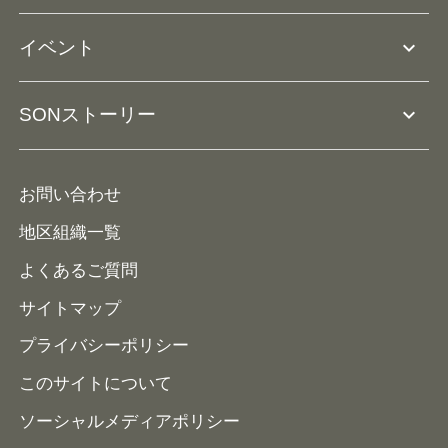
Ⓡ
ユニファイドスポーツ
アスリートとして参加
リソースページ
expand_more
イベント
ユニファイドスクール
ボランティアとして参加
コーチ育成
活動レポート
expand_more
SONストーリー
コーチとして参加
HAP/ハップ
イベント予定表
寄付・協賛する
ニュース
ALPs/アルプス
ナショナルゲームについて
お問い合わせ
メディア
地区組織一覧
よくあるご質問
サイトマップ
プライバシーポリシー
このサイトについて
ソーシャルメディアポリシー