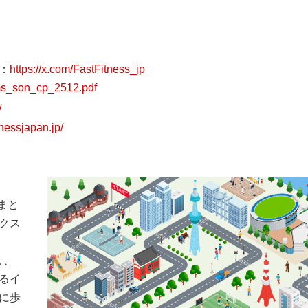
ト：
https://x.com/FastFitness_jp
erms_son_cp_2512.pdf
/
tnessjapan.jp/
まと
クス
し、
るイ
に歩