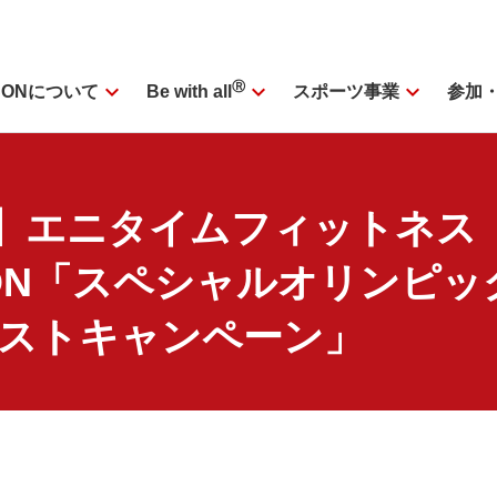
expand_more
Ⓡ
expand_more
expand_more
SONについて
スポーツ事業
参加
Be with all
p】エニタイムフィットネス（
）× SON「スペシャルオリンピ
ポストキャンペーン」