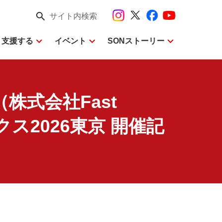
search
サイト内検索
expand_more
expand_more
expand_more
・支援する
イベント
SONストーリー
株式会社Fast
ックス2026東京 開催記