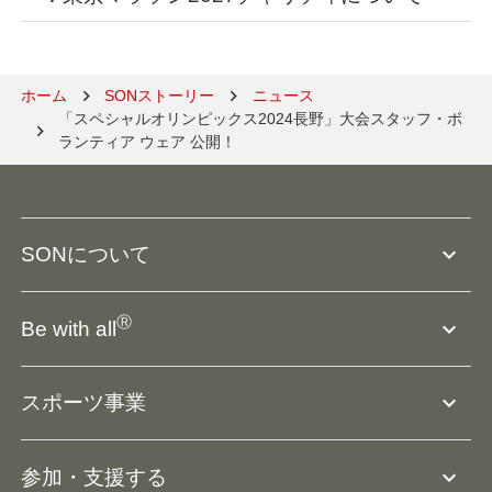
ホーム
SONストーリー
ニュース
「スペシャルオリンピックス2024長野」大会スタッフ・ボ
ランティア ウェア 公開！
expand_more
SONについて
SO組織について
Ⓡ
expand_more
Be with all
SOの沿革・歴史
Ⓡ
Be with all
事業
expand_more
スポーツ事業
役員等一覧
アスリートアンバサダー
団体概要
大会･競技会について
expand_more
参加・支援する