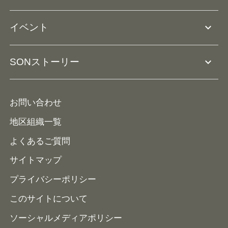
ドリームサポーター・関連団体
Ⓡ
ユニファイドスポーツ
アスリートとして参加
リソースページ
expand_more
イベント
ユニファイドスクール
ボランティアとして参加
コーチ育成
活動レポート
expand_more
SONストーリー
コーチとして参加
HAP/ハップ
イベント予定表
寄付・協賛する
ニュース
ALPs/アルプス
ナショナルゲームについて
お問い合わせ
メディア
地区組織一覧
よくあるご質問
サイトマップ
プライバシーポリシー
このサイトについて
ソーシャルメディアポリシー