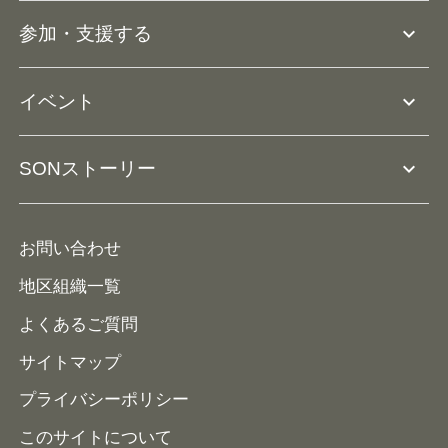
団体概要
大会･競技会について
expand_more
参加・支援する
ドリームサポーター・関連団体
Ⓡ
ユニファイドスポーツ
アスリートとして参加
リソースページ
expand_more
イベント
ユニファイドスクール
ボランティアとして参加
コーチ育成
活動レポート
expand_more
SONストーリー
コーチとして参加
HAP/ハップ
イベント予定表
寄付・協賛する
ニュース
ALPs/アルプス
ナショナルゲームについて
お問い合わせ
メディア
地区組織一覧
よくあるご質問
サイトマップ
プライバシーポリシー
このサイトについて