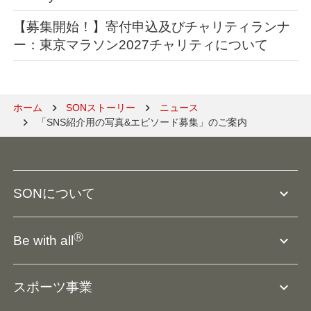
【募集開始！】寄付申込及びチャリティランナ
ー：東京マラソン2027チャリティについて
ホーム
SONストーリー
ニュース
「SNS紹介用の写真&エピソード募集」のご案内
expand_more
SONについて
SO組織について
Ⓡ
expand_more
Be with all
SOの沿革・歴史
Ⓡ
Be with all
事業
expand_more
スポーツ事業
役員等一覧
アスリートアンバサダー