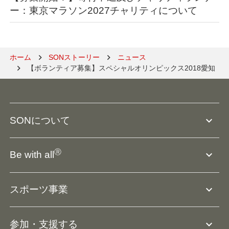
ー：東京マラソン2027チャリティについて
ホーム
SONストーリー
ニュース
【ボランティア募集】スペシャルオリンピックス2018愛知
expand_more
SONについて
SO組織について
Ⓡ
expand_more
Be with all
SOの沿革・歴史
Ⓡ
Be with all
事業
expand_more
スポーツ事業
役員等一覧
アスリートアンバサダー
団体概要
大会･競技会について
expand_more
参加・支援する