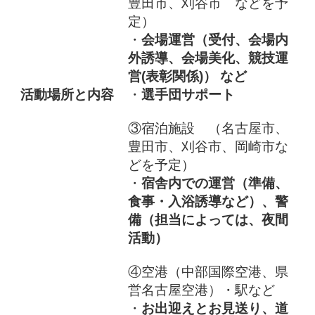
豊田市、刈谷市 などを予
定）
・
会場運営（受付、会場内
外誘導、会場美化、競技運
営(表彰関係)） など
活動場所と内容
・
選手団サポート
③宿泊施設 （名古屋市、
豊田市、刈谷市、岡崎市な
どを予定）
・
宿舎内での運営（準備、
食事・入浴誘導など）、警
備（担当によっては、夜間
活動）
④空港（中部国際空港、県
営名古屋空港）・駅など
・
お出迎えとお見送り、道