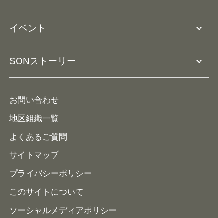
ドリームサポーター・関連団体
Ⓡ
ユニファイドスポーツ
アスリートとして参加
リソースページ
expand_more
イベント
ユニファイドスクール
ボランティアとして参加
コーチ育成
活動レポート
expand_more
SONストーリー
コーチとして参加
HAP/ハップ
イベント予定表
寄付・協賛する
ニュース
ALPs/アルプス
ナショナルゲームについて
お問い合わせ
メディア
地区組織一覧
よくあるご質問
サイトマップ
プライバシーポリシー
このサイトについて
ソーシャルメディアポリシー