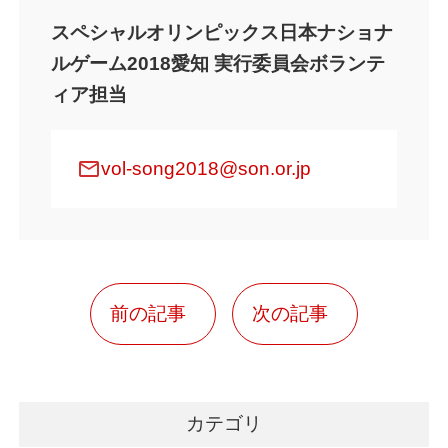
スペシャルオリンピックス日本ナショナ
ルゲーム2018愛知 実行委員会ボランテ
ィア担当
mail
vol-song2018@son.or.jp
前の記事
次の記事
カテゴリ