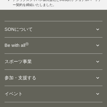
ー契約を締結いたしました。
expand_more
SONについて
SO組織について
Ⓡ
expand_more
Be with all
SOの沿革・歴史
Ⓡ
Be with all
事業
expand_more
スポーツ事業
役員等一覧
アスリートアンバサダー
団体概要
大会･競技会について
expand_more
参加・支援する
ドリームサポーター・関連団体
Ⓡ
ユニファイドスポーツ
アスリートとして参加
リソースページ
expand_more
イベント
ユニファイドスクール
ボランティアとして参加
コーチ育成
活動レポート