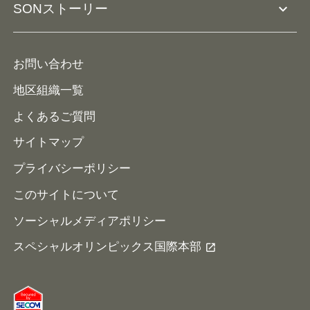
expand_more
SONストーリー
コーチとして参加
HAP/ハップ
イベント予定表
寄付・協賛する
ニュース
ALPs/アルプス
ナショナルゲームについて
お問い合わせ
メディア
地区組織一覧
よくあるご質問
サイトマップ
プライバシーポリシー
このサイトについて
ソーシャルメディアポリシー
スペシャルオリンピックス国際本部