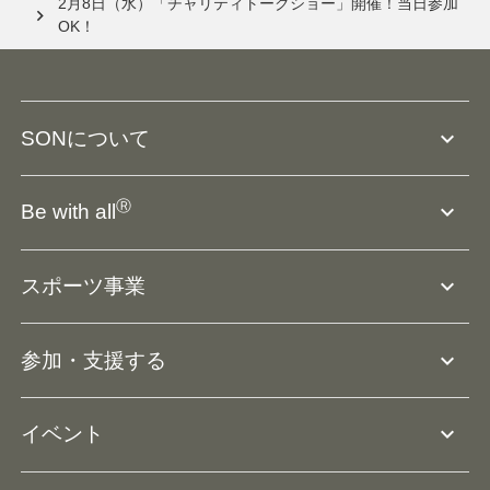
2月8日（水）「チャリティトークショー」開催！当日参加
OK！
expand_more
SONについて
SO組織について
Ⓡ
expand_more
Be with all
SOの沿革・歴史
Ⓡ
Be with all
事業
expand_more
スポーツ事業
役員等一覧
アスリートアンバサダー
団体概要
大会･競技会について
expand_more
参加・支援する
ドリームサポーター・関連団体
Ⓡ
ユニファイドスポーツ
アスリートとして参加
リソースページ
expand_more
イベント
ユニファイドスクール
ボランティアとして参加
コーチ育成