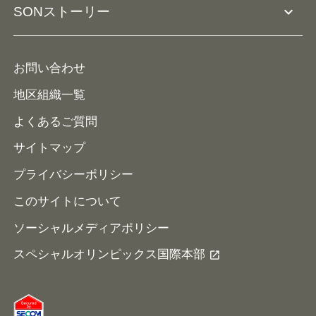
活動レポート
expand_more
SONストーリー
コーチとして参加
HAP/ハップ
イベント予定表
寄付・協賛する
ニュース
ALPs/アルプス
ナショナルゲームについて
お問い合わせ
メディア
地区組織一覧
よくあるご質問
サイトマップ
プライバシーポリシー
このサイトについて
ソーシャルメディアポリシー
スペシャルオリンピックス国際本部