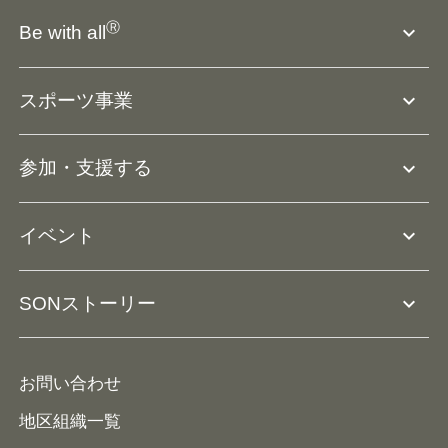
SO組織について
Ⓡ
expand_more
Be with all
SOの沿革・歴史
Ⓡ
Be with all
事業
expand_more
スポーツ事業
役員等一覧
アスリートアンバサダー
団体概要
大会･競技会について
expand_more
参加・支援する
ドリームサポーター・関連団体
Ⓡ
ユニファイドスポーツ
アスリートとして参加
リソースページ
expand_more
イベント
ユニファイドスクール
ボランティアとして参加
コーチ育成
活動レポート
expand_more
SONストーリー
コーチとして参加
HAP/ハップ
イベント予定表
寄付・協賛する
ニュース
ALPs/アルプス
ナショナルゲームについて
お問い合わせ
メディア
地区組織一覧