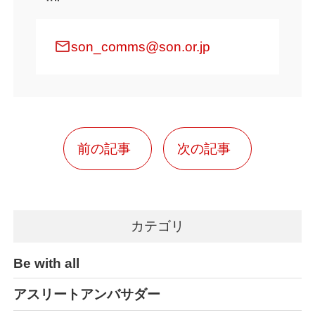
mail
son_comms@son.or.jp
前の記事
次の記事
カテゴリ
Be with all
アスリートアンバサダー