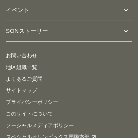
アスリートとして参加
リソースページ
expand_more
イベント
ユニファイドスクール
ボランティアとして参加
コーチ育成
活動レポート
expand_more
SONストーリー
コーチとして参加
HAP/ハップ
イベント予定表
寄付・協賛する
ニュース
ALPs/アルプス
ナショナルゲームについて
お問い合わせ
メディア
地区組織一覧
よくあるご質問
サイトマップ
プライバシーポリシー
このサイトについて
ソーシャルメディアポリシー
スペシャルオリンピックス国際本部