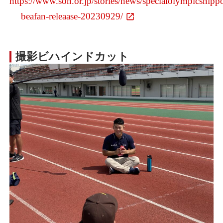
https://www.son.or.jp/stories/news/specialolympicsnipp
beafan-releaase-20230929/
撮影ビハインドカット