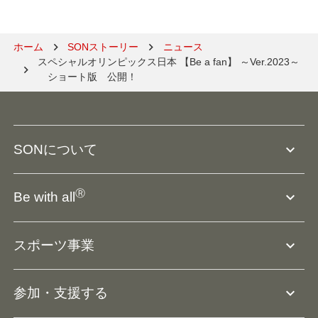
ホーム
SONストーリー
ニュース
スペシャルオリンピックス日本 【Be a fan】 ～Ver.2023～ 
　ショート版　公開！
expand_more
SONについて
SO組織について
Ⓡ
expand_more
Be with all
SOの沿革・歴史
Ⓡ
Be with all
事業
expand_more
スポーツ事業
役員等一覧
アスリートアンバサダー
団体概要
大会･競技会について
expand_more
参加・支援する
ドリームサポーター・関連団体
Ⓡ
ユニファイドスポーツ