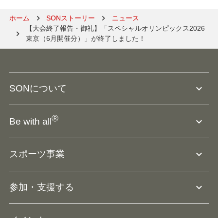
ホーム
SONストーリー
ニュース
【大会終了報告・御礼】「スペシャルオリンピックス2026
東京（6月開催分）」が終了しました！
expand_more
SONについて
SO組織について
Ⓡ
expand_more
Be with all
SOの沿革・歴史
Ⓡ
Be with all
事業
expand_more
スポーツ事業
役員等一覧
アスリートアンバサダー
団体概要
大会･競技会について
expand_more
参加・支援する
ドリームサポーター・関連団体
Ⓡ
ユニファイドスポーツ
アスリートとして参加
リソースページ