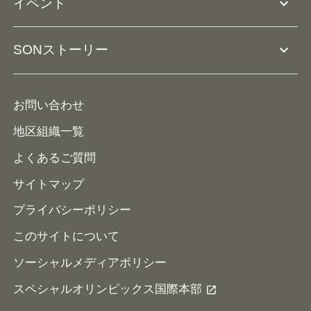
expand_more
イベント
ユニファイドスクール
ボランティアとして参加
コーチ育成
活動レポート
expand_more
SONストーリー
コーチとして参加
HAP/ハップ
イベント予定表
寄付・協賛する
ニュース
ALPs/アルプス
ナショナルゲームについて
お問い合わせ
メディア
地区組織一覧
よくあるご質問
サイトマップ
プライバシーポリシー
このサイトについて
ソーシャルメディアポリシー
スペシャルオリンピックス国際本部