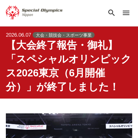
search
menu
2026.06.07
大会・競技会・スポーツ事業
【大会終了報告・御礼】
「スペシャルオリンピック
ス2026東京（6月開催
分）」が終了しました！