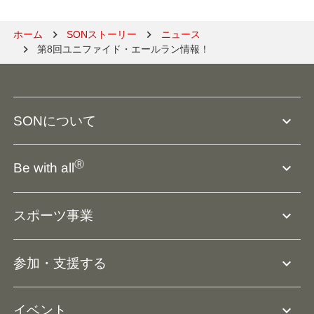
ホーム
SONストーリー
ニュース
第8回ユニファイド・エールラン情報！
expand_more
SONについて
SO組織について
Ⓡ
expand_more
Be with all
SOの沿革・歴史
Ⓡ
Be with all
事業
expand_more
スポーツ事業
役員等一覧
アスリートアンバサダー
団体概要
大会･競技会について
expand_more
参加・支援する
ドリームサポーター・関連団体
Ⓡ
ユニファイドスポーツ
アスリートとして参加
リソースページ
expand_more
イベント
ユニファイドスクール