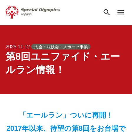
search
menu
2025.11.12
大会・競技会・スポーツ事業
第8回ユニファイド・エー
ルラン情報！
「エールラン」ついに再開！
2017年以来、待望の第8回をお台場で