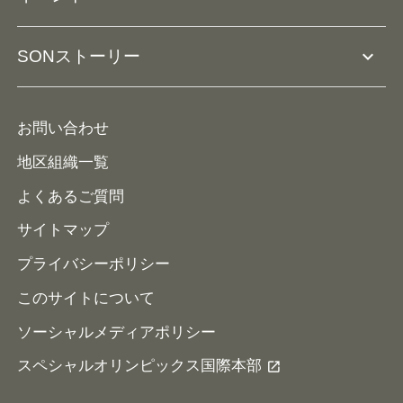
ボランティアとして参加
コーチ育成
活動レポート
expand_more
SONストーリー
コーチとして参加
HAP/ハップ
イベント予定表
寄付・協賛する
ニュース
ALPs/アルプス
ナショナルゲームについて
お問い合わせ
メディア
地区組織一覧
よくあるご質問
サイトマップ
プライバシーポリシー
このサイトについて
ソーシャルメディアポリシー
スペシャルオリンピックス国際本部