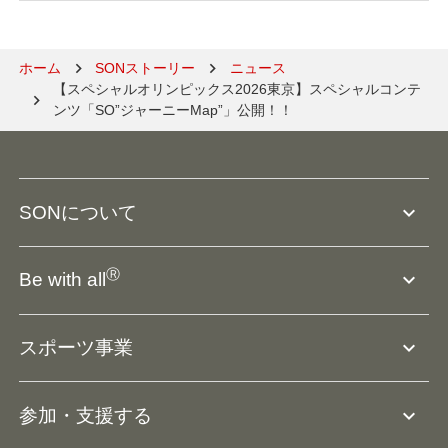
ホーム
SONストーリー
ニュース
【スペシャルオリンピックス2026東京】スペシャルコンテ
ンツ「SO”ジャーニーMap”」公開！！
expand_more
SONについて
SO組織について
Ⓡ
expand_more
Be with all
SOの沿革・歴史
Ⓡ
Be with all
事業
expand_more
スポーツ事業
役員等一覧
アスリートアンバサダー
団体概要
大会･競技会について
expand_more
参加・支援する
ドリームサポーター・関連団体
Ⓡ
ユニファイドスポーツ