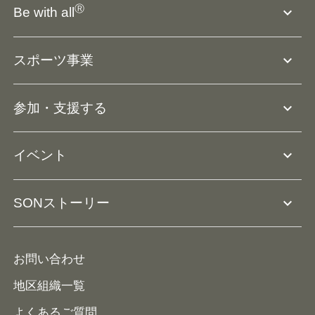
SO組織について
Ⓡ
expand_more
Be with all
SOの沿革・歴史
Ⓡ
Be with all
事業
expand_more
スポーツ事業
役員等一覧
アスリートアンバサダー
団体概要
大会･競技会について
expand_more
参加・支援する
ドリームサポーター・関連団体
Ⓡ
ユニファイドスポーツ
アスリートとして参加
リソースページ
expand_more
イベント
ユニファイドスクール
ボランティアとして参加
コーチ育成
活動レポート
expand_more
SONストーリー
コーチとして参加
HAP/ハップ
イベント予定表
寄付・協賛する
ニュース
ALPs/アルプス
ナショナルゲームについて
お問い合わせ
メディア
地区組織一覧
よくあるご質問