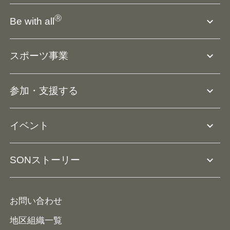
SO組織について
Ⓡ
expand_more
Be with all
SOの沿革・歴史
Ⓡ
Be with all
事業
expand_more
スポーツ事業
役員等一覧
アスリートアンバサダー
団体概要
大会･競技会について
expand_more
参加・支援する
ドリームサポーター・関連団体
Ⓡ
ユニファイドスポーツ
アスリートとして参加
リソースページ
expand_more
イベント
ユニファイドスクール
ボランティアとして参加
コーチ育成
活動レポート
expand_more
SONストーリー
コーチとして参加
HAP/ハップ
イベント予定表
寄付・協賛する
ニュース
ALPs/アルプス
ナショナルゲームについて
お問い合わせ
メディア
地区組織一覧