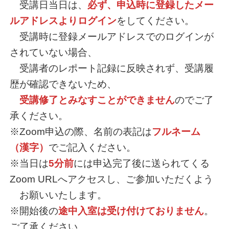
受講日当日は、
必ず、申込時に登録したメー
ルアドレスよりログイン
をしてください。
受講時に登録メールアドレスでのログインが
されていない場合、
受講者のレポート記録に反映されず、受講履
歴が確認できないため、
受講修了とみなすことができません
のでご了
承ください。
※Zoom申込の際、名前の表記は
フルネーム
（漢字）
でご記入ください。
※当日は
5分前
には申込完了後に送られてくる
Zoom URLへアクセスし、ご参加いただくよう
お願いいたします。
※開始後の
途中入室は受け付けておりません
。
ご了承ください。