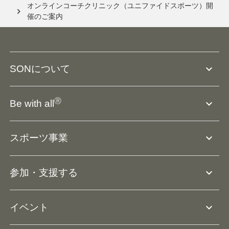
オンラインコーチクリニック（ユニファイドスポーツ）開
催のご案内
expand_more
SONについて
SO組織について
Ⓡ
expand_more
Be with all
SOの沿革・歴史
Ⓡ
Be with all
事業
expand_more
スポーツ事業
役員等一覧
アスリートアンバサダー
団体概要
大会･競技会について
expand_more
参加・支援する
ドリームサポーター・関連団体
Ⓡ
ユニファイドスポーツ
アスリートとして参加
リソースページ
expand_more
イベント
ユニファイドスクール
ボランティアとして参加