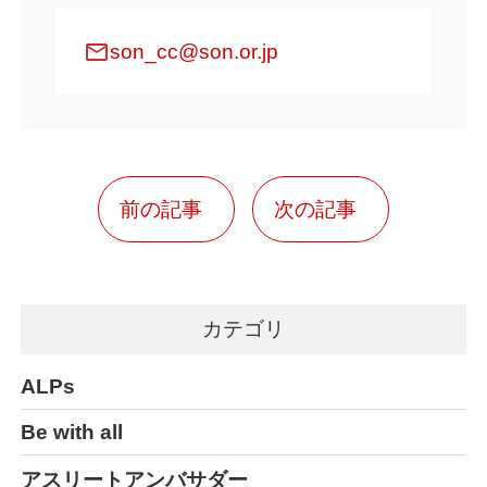
mail
son_cc@son.or.jp
前の記事
次の記事
カテゴリ
ALPs
Be with all
アスリートアンバサダー