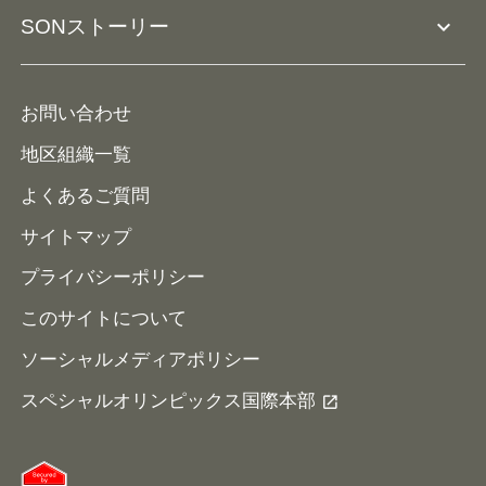
コーチ育成
活動レポート
expand_more
SONストーリー
コーチとして参加
HAP/ハップ
イベント予定表
寄付・協賛する
ニュース
ALPs/アルプス
ナショナルゲームについて
お問い合わせ
メディア
地区組織一覧
よくあるご質問
サイトマップ
プライバシーポリシー
このサイトについて
ソーシャルメディアポリシー
スペシャルオリンピックス国際本部