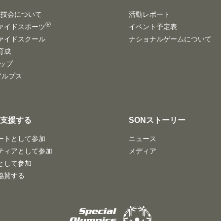
競技会について
活動レポート
Ⓡ
ァイドスポーツ
イベント予定表
ァイドスクール
ナショナルゲームについて
育成
ハップ
/アルプス
・支援する
SONストーリー
ートとして参加
ニュース
ティアとして参加
メディア
として参加
協賛する