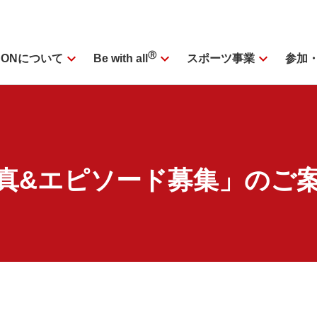
expand_more
Ⓡ
expand_more
expand_more
SONについて
スポーツ事業
参加
Be with all
写真&エピソード募集」のご