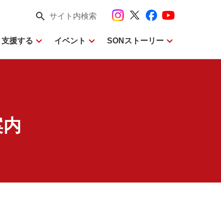
search
サイト内検索
expand_more
expand_more
expand_more
・支援する
イベント
SONストーリー
案内