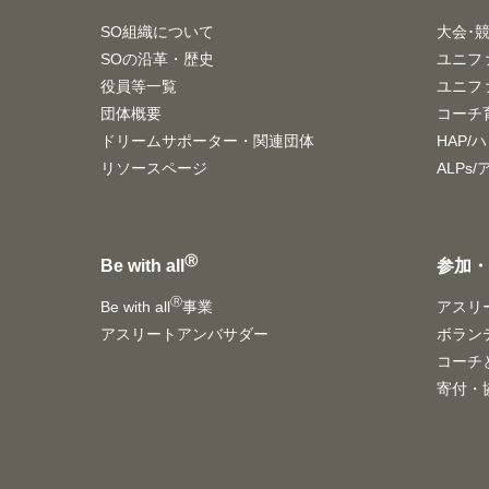
SO組織について
大会･
SOの沿革・歴史
ユニフ
役員等一覧
ユニフ
団体概要
コーチ
ドリームサポーター・関連団体
HAP/
リソースページ
ALPs
Ⓡ
Be with all
参加
Ⓡ
Be with all
事業
アスリ
アスリートアンバサダー
ボラン
コーチ
寄付・