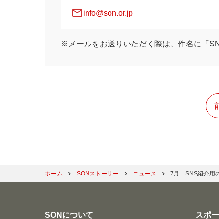
mail
info@son.or.jp
※メールをお送りいただく際は、件名に「S
ホーム
SONストーリー
ニュース
7月「SNS紹介
SONについて
スポ