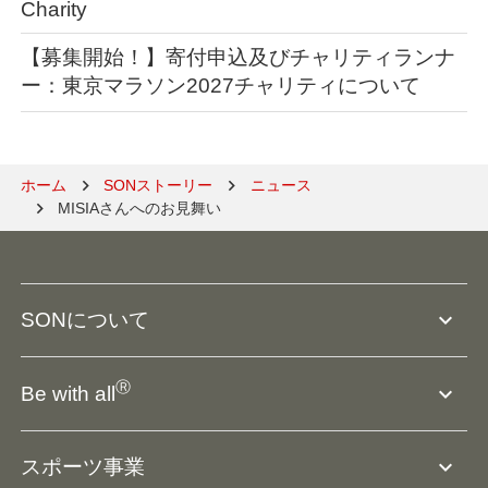
Charity
【募集開始！】寄付申込及びチャリティランナ
ー：東京マラソン2027チャリティについて
ホーム
SONストーリー
ニュース
MISIAさんへのお見舞い
expand_more
SONについて
SO組織について
Ⓡ
expand_more
Be with all
SOの沿革・歴史
Ⓡ
Be with all
事業
expand_more
スポーツ事業
役員等一覧