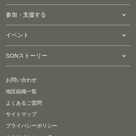
アスリートアンバサダー
団体概要
大会･競技会について
expand_more
参加・支援する
ドリームサポーター・関連団体
Ⓡ
ユニファイドスポーツ
アスリートとして参加
リソースページ
expand_more
イベント
ユニファイドスクール
ボランティアとして参加
コーチ育成
活動レポート
expand_more
SONストーリー
コーチとして参加
HAP/ハップ
イベント予定表
寄付・協賛する
ニュース
ALPs/アルプス
ナショナルゲームについて
お問い合わせ
メディア
地区組織一覧
よくあるご質問
サイトマップ
プライバシーポリシー