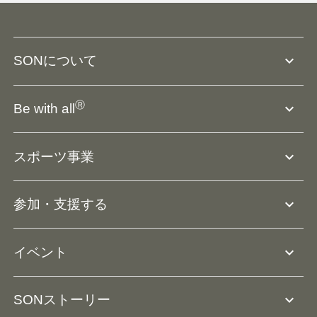
expand_more
SONについて
SO組織について
Ⓡ
expand_more
Be with all
SOの沿革・歴史
Ⓡ
Be with all
事業
expand_more
スポーツ事業
役員等一覧
アスリートアンバサダー
団体概要
大会･競技会について
expand_more
参加・支援する
ドリームサポーター・関連団体
Ⓡ
ユニファイドスポーツ
アスリートとして参加
リソースページ
expand_more
イベント
ユニファイドスクール
ボランティアとして参加
コーチ育成
活動レポート
expand_more
SONストーリー
コーチとして参加
HAP/ハップ