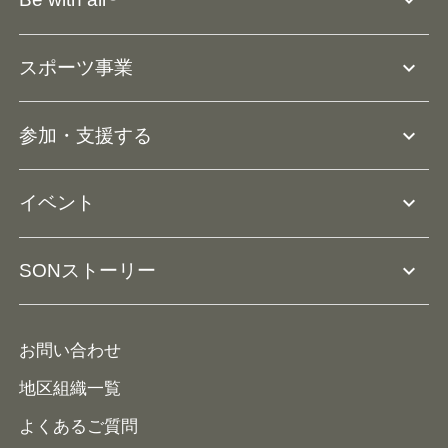
expand_more
SOの沿革・歴史
Ⓡ
Be with all
事業
expand_more
スポーツ事業
役員等一覧
アスリートアンバサダー
団体概要
大会･競技会について
expand_more
参加・支援する
ドリームサポーター・関連団体
Ⓡ
ユニファイドスポーツ
アスリートとして参加
リソースページ
expand_more
イベント
ユニファイドスクール
ボランティアとして参加
コーチ育成
活動レポート
expand_more
SONストーリー
コーチとして参加
HAP/ハップ
イベント予定表
寄付・協賛する
ニュース
ALPs/アルプス
ナショナルゲームについて
お問い合わせ
メディア
地区組織一覧
よくあるご質問