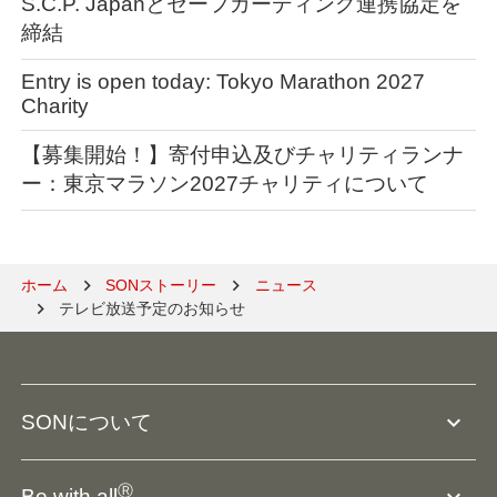
S.C.P. Japanとセーフガーディング連携協定を
締結
Entry is open today: Tokyo Marathon 2027
Charity
【募集開始！】寄付申込及びチャリティランナ
ー：東京マラソン2027チャリティについて
ホーム
SONストーリー
ニュース
テレビ放送予定のお知らせ
expand_more
SONについて
SO組織について
Ⓡ
Be with all