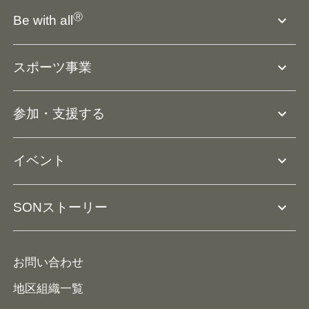
SO組織について
Ⓡ
expand_more
Be with all
SOの沿革・歴史
Ⓡ
Be with all
事業
expand_more
スポーツ事業
役員等一覧
アスリートアンバサダー
団体概要
大会･競技会について
expand_more
参加・支援する
ドリームサポーター・関連団体
Ⓡ
ユニファイドスポーツ
アスリートとして参加
リソースページ
expand_more
イベント
ユニファイドスクール
ボランティアとして参加
コーチ育成
活動レポート
expand_more
SONストーリー
コーチとして参加
HAP/ハップ
イベント予定表
寄付・協賛する
ニュース
ALPs/アルプス
ナショナルゲームについて
お問い合わせ
メディア
地区組織一覧