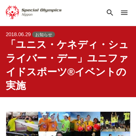
search
menu
2018.06.29
お知らせ
「ユニス・ケネディ・シュ
ライバー・デー」ユニファ
イドスポーツ®イベントの
実施