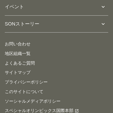
アスリートとして参加
リソースページ
expand_more
イベント
ユニファイドスクール
ボランティアとして参加
コーチ育成
活動レポート
expand_more
SONストーリー
コーチとして参加
HAP/ハップ
イベント予定表
寄付・協賛する
ニュース
ALPs/アルプス
ナショナルゲームについて
お問い合わせ
メディア
地区組織一覧
よくあるご質問
サイトマップ
プライバシーポリシー
このサイトについて
ソーシャルメディアポリシー
スペシャルオリンピックス国際本部