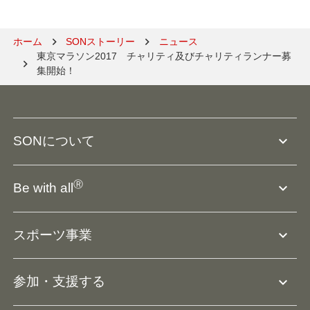
ホーム
SONストーリー
ニュース
東京マラソン2017　チャリティ及びチャリティランナー募
集開始！
expand_more
SONについて
SO組織について
Ⓡ
expand_more
Be with all
SOの沿革・歴史
Ⓡ
Be with all
事業
expand_more
スポーツ事業
役員等一覧
アスリートアンバサダー
団体概要
大会･競技会について
expand_more
参加・支援する
ドリームサポーター・関連団体
Ⓡ
ユニファイドスポーツ