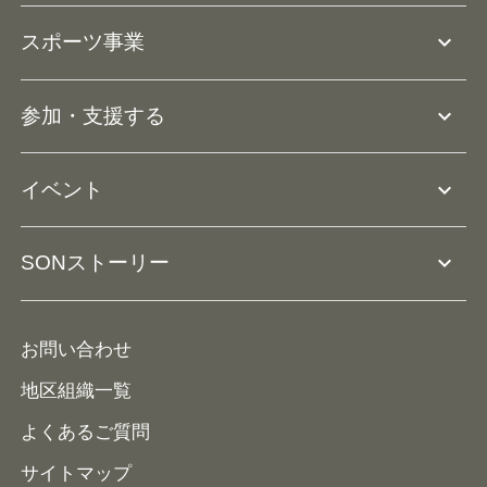
Ⓡ
Be with all
事業
expand_more
スポーツ事業
役員等一覧
アスリートアンバサダー
団体概要
大会･競技会について
expand_more
参加・支援する
ドリームサポーター・関連団体
Ⓡ
ユニファイドスポーツ
アスリートとして参加
リソースページ
expand_more
イベント
ユニファイドスクール
ボランティアとして参加
コーチ育成
活動レポート
expand_more
SONストーリー
コーチとして参加
HAP/ハップ
イベント予定表
寄付・協賛する
ニュース
ALPs/アルプス
ナショナルゲームについて
お問い合わせ
メディア
地区組織一覧
よくあるご質問
サイトマップ