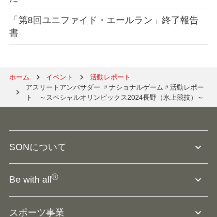
「第8回ユニファイド・エールラン」終了報告
書
ホーム
イベント
活動レポート
アスリートアンバサダー 〃ナショナルゲーム〃活動レポー
ト　～スペシャルオリンピックス2024長野（氷上競技）～
expand_more
SONについて
SO組織について
Ⓡ
expand_more
Be with all
SOの沿革・歴史
Ⓡ
Be with all
事業
expand_more
スポーツ事業
役員等一覧