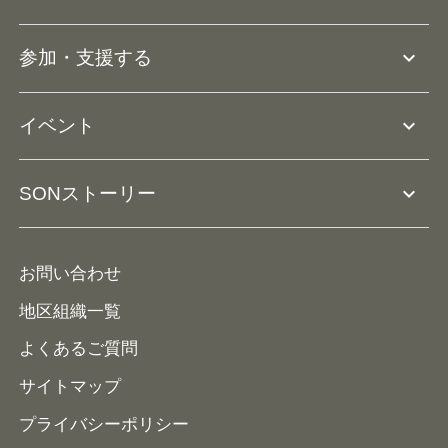
アスリートアンバサダー
団体概要
大会･競技会について
expand_more
参加・支援する
ドリームサポーター・関連団体
Ⓡ
ユニファイドスポーツ
アスリートとして参加
リソースページ
expand_more
イベント
ユニファイドスクール
ボランティアとして参加
コーチ育成
活動レポート
expand_more
SONストーリー
コーチとして参加
HAP/ハップ
イベント予定表
寄付・協賛する
ニュース
ALPs/アルプス
ナショナルゲームについて
お問い合わせ
メディア
地区組織一覧
よくあるご質問
サイトマップ
プライバシーポリシー