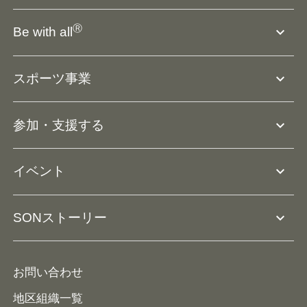
SO組織について
Ⓡ
expand_more
Be with all
SOの沿革・歴史
Ⓡ
Be with all
事業
expand_more
スポーツ事業
役員等一覧
アスリートアンバサダー
団体概要
大会･競技会について
expand_more
参加・支援する
ドリームサポーター・関連団体
Ⓡ
ユニファイドスポーツ
アスリートとして参加
リソースページ
expand_more
イベント
ユニファイドスクール
ボランティアとして参加
コーチ育成
活動レポート
expand_more
SONストーリー
コーチとして参加
HAP/ハップ
イベント予定表
寄付・協賛する
ニュース
ALPs/アルプス
ナショナルゲームについて
お問い合わせ
メディア
地区組織一覧