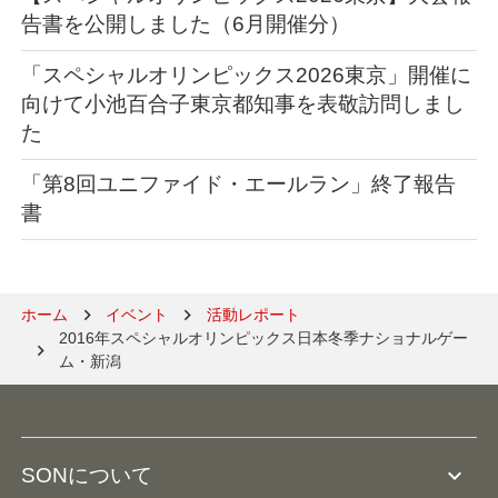
告書を公開しました（6月開催分）
「スペシャルオリンピックス2026東京」開催に
向けて小池百合子東京都知事を表敬訪問しまし
た
「第8回ユニファイド・エールラン」終了報告
書
ホーム
イベント
活動レポート
2016年スペシャルオリンピックス日本冬季ナショナルゲー
ム・新潟
expand_more
SONについて