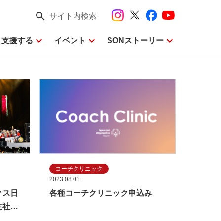
search
：3競技を実施！
サイト内検索
expand_more
expand_more
expand_more
・支援する
イベント
SONストーリー
コーチクリニック
2023.08.01
クス日
各種コーチクリニック申込み
共生社会
メディ