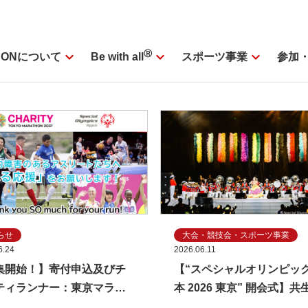
ックス2026東京】9月開催
expand_more
Ⓡ
expand_more
expand_more
SONについて
スポーツ事業
参加
Be with all
らせ
大会・競技会・スポーツ事業
6.24
2026.06.11
集開始！】寄付申込及びチ
【“スペシャルオリンピッ
ティランナー：東京マラソ
本 2026 東京” 開会式】
027チャリティについて
を体現する舞台を(株)リズ