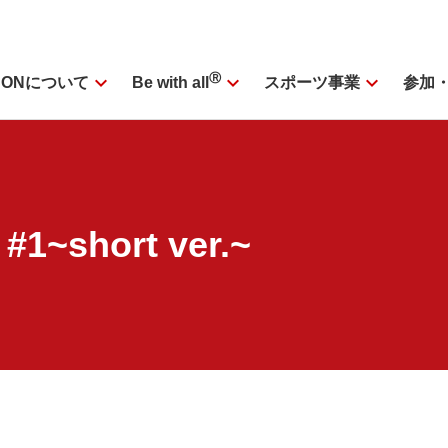
expand_more
Ⓡ
expand_more
expand_more
SONについて
スポーツ事業
参加
Be with all
 #1~short ver.~