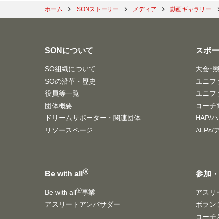
ホーム
SONストーリー
メディア
動画ギャラリー
SONについて
スポ
SO組織について
大会･
SOの沿革・歴史
ユニフ
役員等一覧
ユニフ
団体概要
コーチ
ドリームサポーター・関連団体
HAP/
リソースページ
ALPs
Ⓡ
Be with all
参加
Ⓡ
Be with all
事業
アスリ
アスリートアンバサダー
ボラン
コーチ