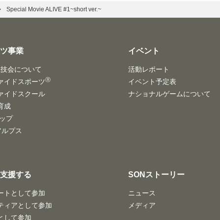
Special Movie ALIVE #1~short ver.~
ーツ事業
イベント
競技会について
活動レポート
Ⓡ
ァイドスポーツ
イベント予定表
ァイドスクール
ナショナルゲームについて
育成
ハップ
/アルプス
・支援する
SONストーリー
ートとして参加
ニュース
ティアとして参加
メディア
として参加