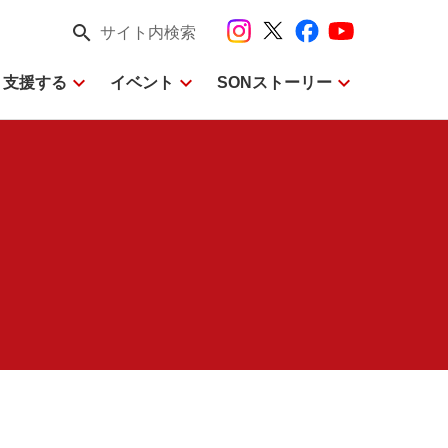
search
サイト内検索
expand_more
expand_more
expand_more
・支援する
イベント
SONストーリー