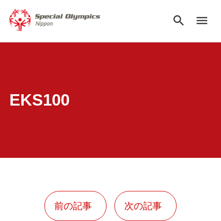
search
menu
EKS100
前の記事
次の記事