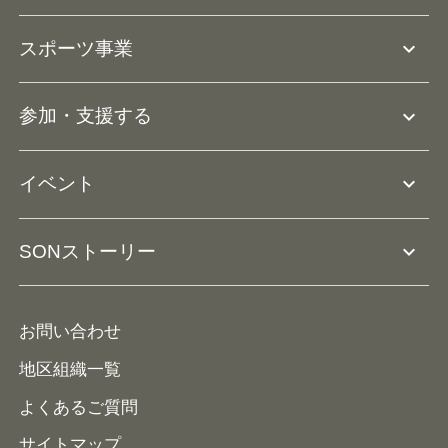
SOの沿革・歴史
Ⓡ
Be with all
事業
expand_more
スポーツ事業
役員等一覧
アスリートアンバサダー
団体概要
大会･競技会について
expand_more
参加・支援する
ドリームサポーター・関連団体
Ⓡ
ユニファイドスポーツ
アスリートとして参加
リソースページ
expand_more
イベント
ユニファイドスクール
ボランティアとして参加
コーチ育成
活動レポート
expand_more
SONストーリー
コーチとして参加
HAP/ハップ
イベント予定表
寄付・協賛する
ニュース
ALPs/アルプス
ナショナルゲームについて
お問い合わせ
メディア
地区組織一覧
よくあるご質問
サイトマップ