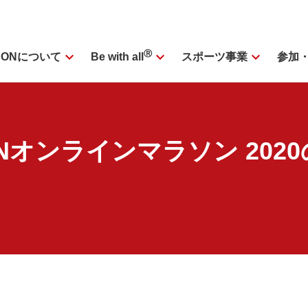
expand_more
Ⓡ
expand_more
expand_more
SONについて
スポーツ事業
参加
Be with all
Nオンラインマラソン 202