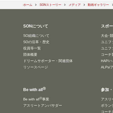
ホーム
SONストーリー
メディア
動画ギャラリー
SONについて
スポ
SO組織について
大会･
SOの沿革・歴史
ユニフ
役員等一覧
ユニフ
団体概要
コーチ
ドリームサポーター・関連団体
HAP/
リソースページ
ALPs
Ⓡ
Be with all
参加
Ⓡ
Be with all
事業
アスリ
アスリートアンバサダー
ボラン
コーチ