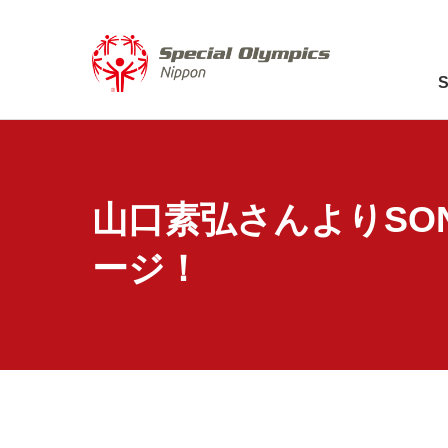
山口素弘さんよりSO
ージ！