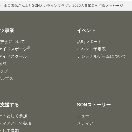
山口素弘さんよりSONオンラインマラソン 2020の参加者へ応援メッセージ！
ーツ事業
イベント
競技会について
活動レポート
Ⓡ
ァイドスポーツ
イベント予定表
ァイドスクール
ナショナルゲームについて
育成
ハップ
/アルプス
・支援する
SONストーリー
ートとして参加
ニュース
ティアとして参加
メディア
として参加