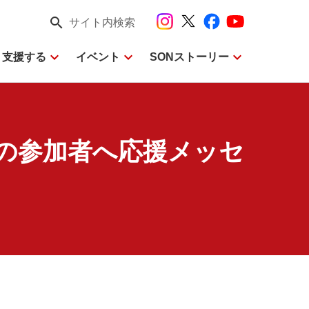
search
サイト内検索
expand_more
expand_more
expand_more
・支援する
イベント
SONストーリー
0の参加者へ応援メッセ