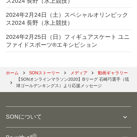
ス2024 長野（氷上競技）
2024年2月24日（土）スペシャルオリンピック
ス2024 長野（氷上競技）
2024年2月25日（日）フィギュアスケート ユニ
ファイドスポーツ®エキシビション
ホーム
SONストーリー
メディア
動画ギャラリー
【SONオンラインマラソン2020】Bリーグ 石崎巧選手（琉
球ゴールデンキングス）より応援メッセージ
expand_more
SONについて
SO組織について
Ⓡ