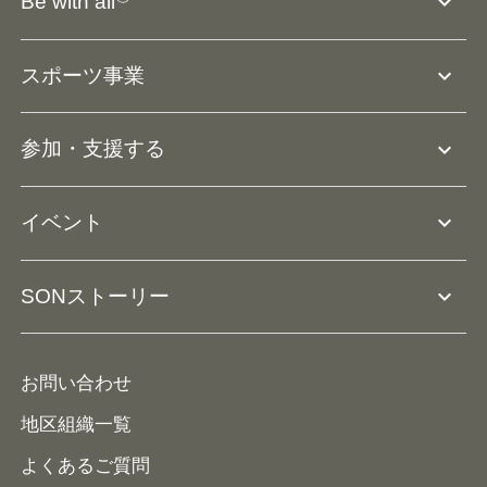
expand_more
Be with all
SOの沿革・歴史
Ⓡ
Be with all
事業
expand_more
スポーツ事業
役員等一覧
アスリートアンバサダー
団体概要
大会･競技会について
expand_more
参加・支援する
ドリームサポーター・関連団体
Ⓡ
ユニファイドスポーツ
アスリートとして参加
リソースページ
expand_more
イベント
ユニファイドスクール
ボランティアとして参加
コーチ育成
活動レポート
expand_more
SONストーリー
コーチとして参加
HAP/ハップ
イベント予定表
寄付・協賛する
ニュース
ALPs/アルプス
ナショナルゲームについて
お問い合わせ
メディア
地区組織一覧
よくあるご質問